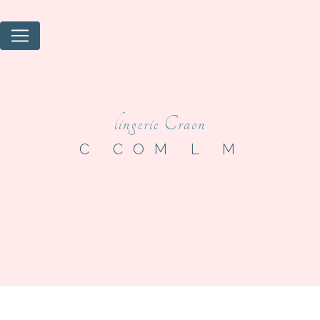
Panneau de gestion des cookies
lingerie Craon
C COM L M