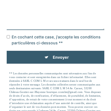
En cochant cette case, j'accepte les conditions
particulières ci-dessous **
Envoyer
** Les données personnelles communiquées sont nécessaires aux fins de
vous contacter et sont enregistrées dans un fichier informatisé. Elles sont
destinées à SARL C COM L M et ses sous-traitants dans le seul but de
répondre à votre message. Les données collectées seront communiquées aux
seuls destinataires suivants: SARL C COM L M 54 Av. Carnot, 53200
Château-Gontier-sur-Mayenne boutique.ccomlm@gmail.com. Vous disposez
de droits d’accès, de rectification, d’effacement, de portabilité, de limitation,
d’opposition, de retrait de votre consentement à tout moment et du droit
d’introduire une réclamation auprès d’une autorité de contrôle, ainsi que
d’organiser le sort de vos données post-mortem. Vous pouvez exercer ces
droits par voie postale à l'adresse 54 Av. Carnot, 53200 Château-Gontier-sur-