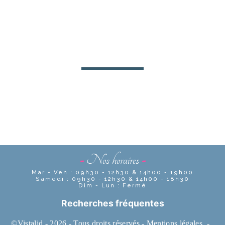
-
Nos horaires
-
Mar - Ven : 09h30 - 12h30 & 14h00 - 19h00
Samedi : 09h30 - 12h30 & 14h00 - 18h30
Dim - Lun : Fermé
Recherches fréquentes
©
Vistalid
- 2026 - Tous droits réservés -
Mentions légales
-